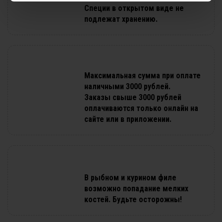
Специи в открытом виде не
подлежат хранению.
Максимальная сумма при оплате
наличными 3000 рублей.
Заказы свыше 3000 рублей
оплачиваются только онлайн на
сайте или в приложении.
В рыбном и курином филе
возможно попадание мелких
костей. Будьте осторожны!